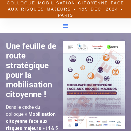
COLLOQUE MOBILISATION CITOYENNE FACE
AUX RISQUES MAJEURS - 4&5 DÉC. 2024 -
PARIS
Une feuille de
route
stratégique
pour la
mobilisation
citoyenne !
Dans le cadre du
colloque
« Mobilisation
citoyenne face aux
risques majeurs »
(4 & 5